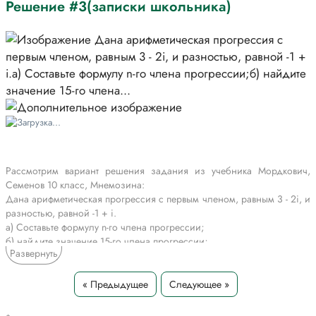
Решение #3(записки школьника)
Рассмотрим вариант решения задания из учебника Мордкович,
Семенов 10 класс, Мнемозина:
Дана арифметическая прогрессия с первым членом, равным 3 - 2i, и
разностью, равной -1 + i.
a) Составьте формулу n-го члена прогрессии;
б) найдите значение 15-го члена прогрессии;
Развернуть
в) найдите сумму первых 20 членов этой прогрессии;
г) найдите сумму членов прогрессии с 10-го до 40-го.
*Цитирирование задания со ссылкой на учебник производится
« Предыдущее
Следующее »
исключительно в учебных целях для лучшего понимания разбора
решения задания.